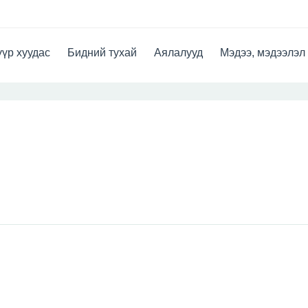
үр хуудас
Бидний тухай
Аялалууд
Мэдээ, мэдээлэл