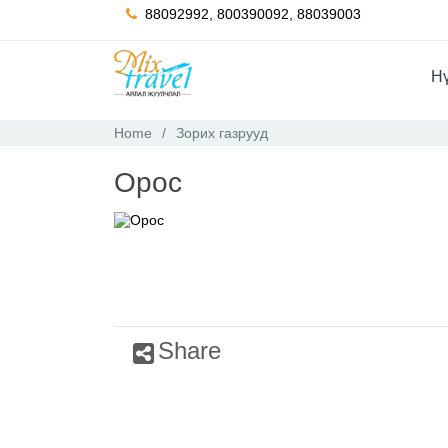
88092992, 800390092, 88039003
Hү
Home
Зорих газрууд
Орос
Share