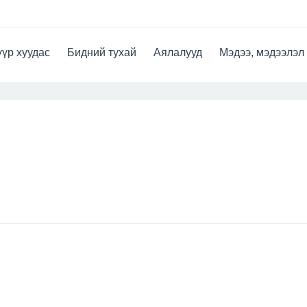
үр хуудас
Бидний тухай
Аялалууд
Мэдээ, мэдээлэл