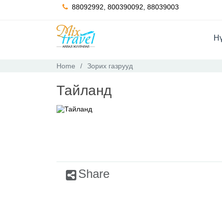
88092992, 800390092, 88039003
Hү
Home
Зорих газрууд
Тайланд
Share