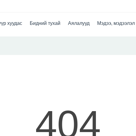
үр хуудас
Бидний тухай
Аялалууд
Мэдээ, мэдээлэл
404