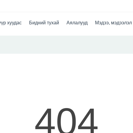
үр хуудас
Бидний тухай
Аялалууд
Мэдээ, мэдээлэл
404